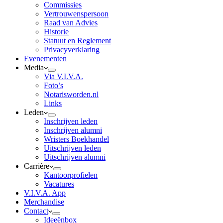
Commissies
Vertrouwenspersoon
Raad van Advies
Historie
Statuut en Reglement
Privacyverklaring
Evenementen
Media
Via V.I.V.A.
Foto’s
Notarisworden.nl
Links
Leden
Inschrijven leden
Inschrijven alumni
Wristers Boekhandel
Uitschrijven leden
Uitschrijven alumni
Carrière
Kantoorprofielen
Vacatures
V.I.V.A. App
Merchandise
Contact
Ideeënbox