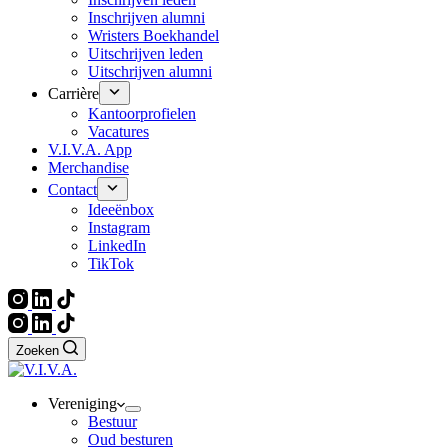
Inschrijven alumni
Wristers Boekhandel
Uitschrijven leden
Uitschrijven alumni
Carrière
Kantoorprofielen
Vacatures
V.I.V.A. App
Merchandise
Contact
Ideeënbox
Instagram
LinkedIn
TikTok
Zoeken
Vereniging
Bestuur
Oud besturen