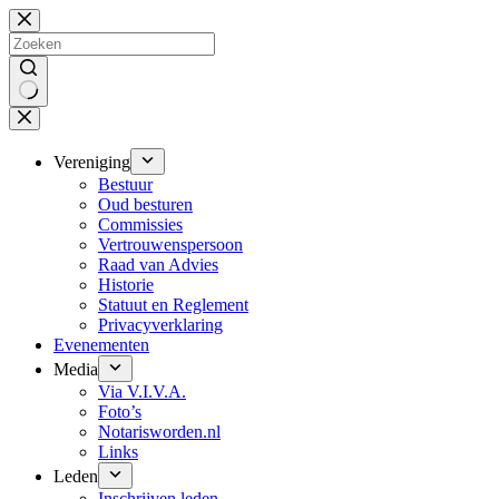
Ga
naar
de
inhoud
Geen
resultaten
Vereniging
Bestuur
Oud besturen
Commissies
Vertrouwenspersoon
Raad van Advies
Historie
Statuut en Reglement
Privacyverklaring
Evenementen
Media
Via V.I.V.A.
Foto’s
Notarisworden.nl
Links
Leden
Inschrijven leden